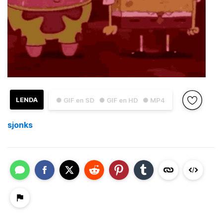
LENDA
● GIF en SD
● GIF en HD
● MP4
sjonks