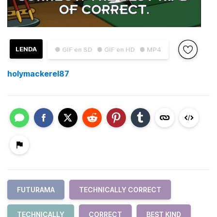
LENDA
● GIF en SD
● GIF en HD
● MP4
holymackerel87
FUTURAMA
TECHNICALLY CORRECT
TECHNICALLY
CORRECT
BEST KIND