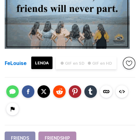
FeLouise
LENDA
● GIF en SD
● GIF en HD
FRIENDS
FRIENDSHIP