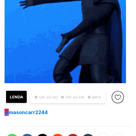
LENDA
● GIF en SD
● GIF en HD
● MP4
M
masoncarr2244