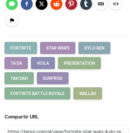
FORTNITE
STAR WARS
KYLO REN
TA DA
VOILA
PRESENTATION
TAH DAH
SURPRISE
FORTNITE BATTLE ROYALE
WALLAH
Compartir URL