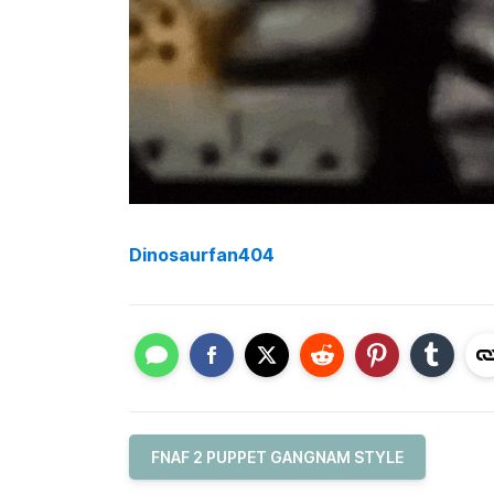
Dinosaurfan404
FNAF 2 PUPPET GANGNAM STYLE