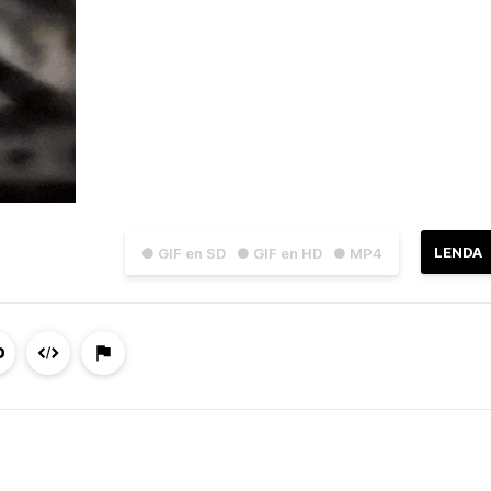
LENDA
● GIF en SD
● GIF en HD
● MP4