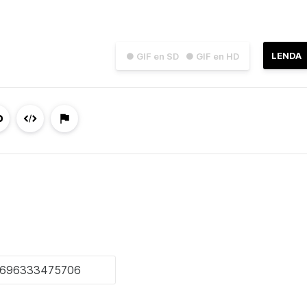
LENDA
● GIF en SD
● GIF en HD