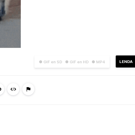
LENDA
● GIF en SD
● GIF en HD
● MP4