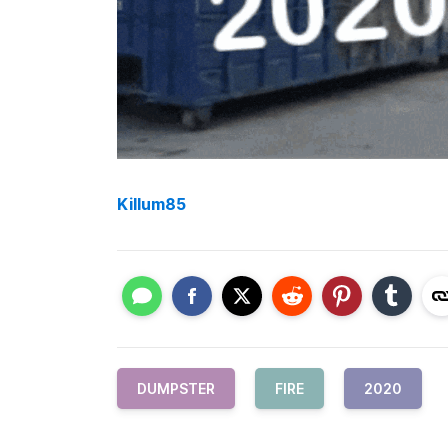
Killum85
DUMPSTER
FIRE
2020