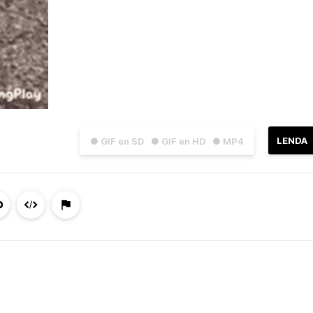
LENDA
● GIF en SD
● GIF en HD
● MP4