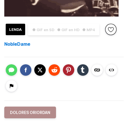
LENDA
● GIF en SD
● GIF en HD
● MP4
NobleDame
DOLORES ORIORDAN