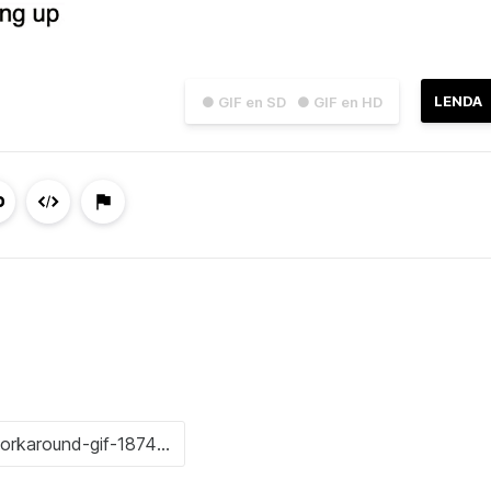
LENDA
● GIF en SD
● GIF en HD