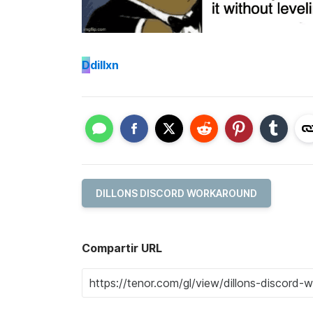
D
dillxn
DILLONS DISCORD WORKAROUND
Compartir URL