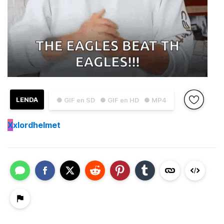
LENDA
● GIF en SD
● GIF en HD
● MP4
X
xlordhelmet