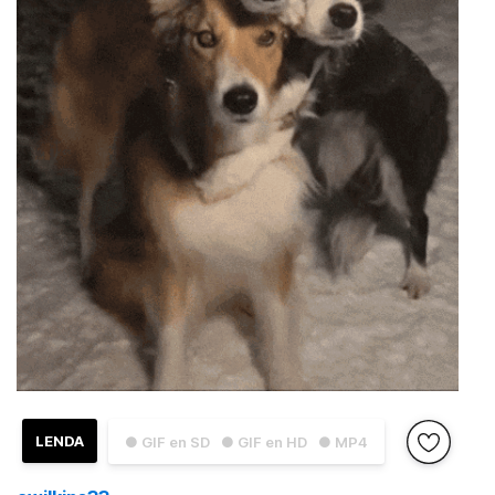
LENDA
● GIF en SD
● GIF en HD
● MP4