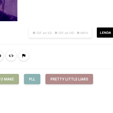
LENDA
● GIF en SD
● GIF en HD
● MP4
TO MAKE
PLL
PRETTY LITTLE LIARS