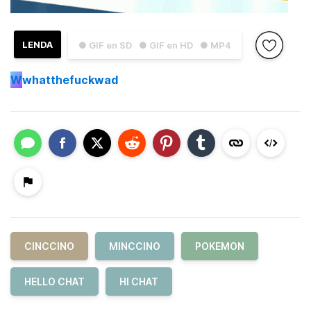
LENDA
● GIF en SD
● GIF en HD
● MP4
W
whatthefuckwad
CINCCINO
MINCCINO
POKEMON
HELLO CHAT
HI CHAT