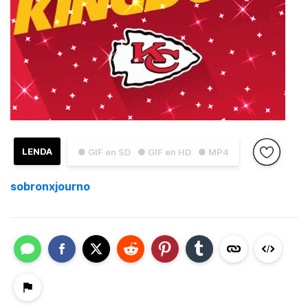
LENDA
● GIF en SD
● GIF en HD
● MP4
sobronxjourno