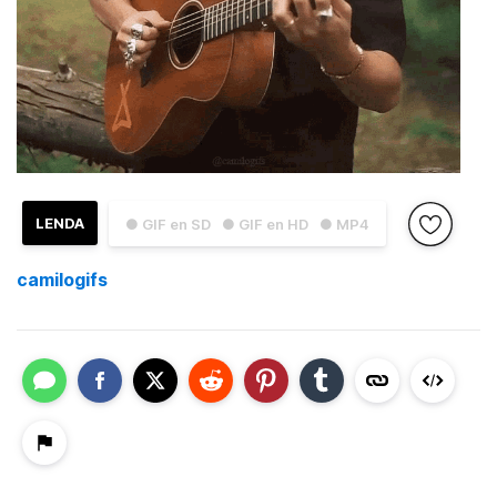
LENDA
● GIF en SD
● GIF en HD
● MP4
camilogifs