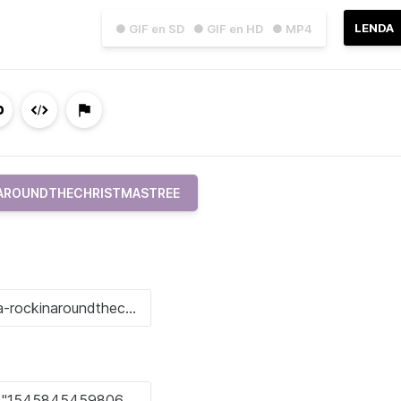
LENDA
● GIF en SD
● GIF en HD
● MP4
AROUNDTHECHRISTMASTREE