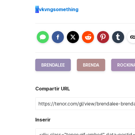
V
vkvngsomething
BRENDALEE
BRENDA
ROCKIN
Compartir URL
Inserir