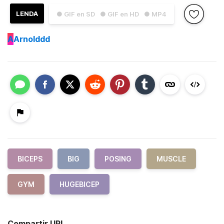
LENDA
● GIF en SD
● GIF en HD
● MP4
A
Arnolddd
BICEPS
BIG
POSING
MUSCLE
GYM
HUGEBICEP
Compartir URL