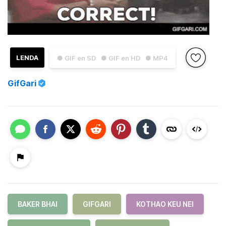
LENDA
● GIF en SD
● GIF en HD
● MP4
GifGari
BAKER BHAI
GIFGARI
KOTHAO KEU NEI