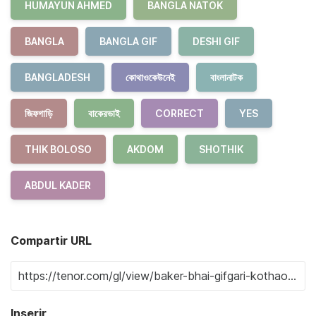
HUMAYUN AHMED
BANGLA NATOK
BANGLA
BANGLA GIF
DESHI GIF
BANGLADESH
কোথাওকেউনেই
বাংলানাটক
জিফগাড়ি
বাকেরভাই
CORRECT
YES
THIK BOLOSO
AKDOM
SHOTHIK
ABDUL KADER
Compartir URL
Inserir