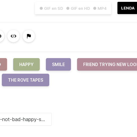
LENDA
● GIF en SD
● GIF en HD
● MP4
D
HAPPY
SMILE
FRIEND TRYING NEW LOO
THE ROVE TAPES