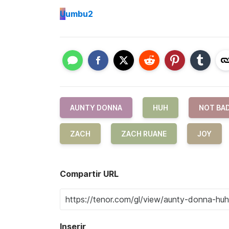
U
umbu2
AUNTY DONNA
HUH
NOT BA
ZACH
ZACH RUANE
JOY
Compartir URL
Inserir