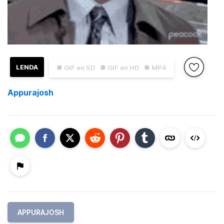
LENDA
● GIF en SD
● GIF en HD
● MP4
Appurajosh
APPURAJOSH