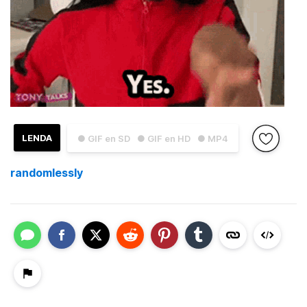
LENDA
● GIF en SD
● GIF en HD
● MP4
randomlessly