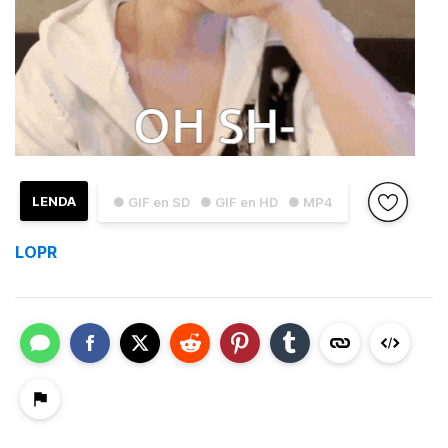
LENDA
● GIF en SD
● GIF en HD
● MP4
LOPR