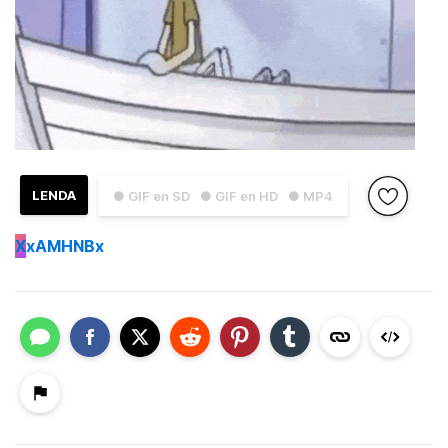
LENDA
● GIF en SD
● GIF en HD
● MP4
X
xAMHNBx