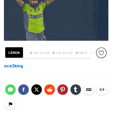
LENDA
● GIF en SD
● GIF en HD
● MP4
ace2king