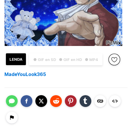
LENDA
● GIF en SD
● GIF en HD
● MP4
MadeYouLook365