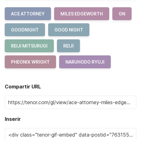
ACE ATTORNEY
MILES EDGEWORTH
GN
GOODNIGHT
GOOD NIGHT
REIJI MITSURUGI
REIJI
PHEONIX WRIGHT
NARUHODO RYUJI
Compartir URL
Inserir