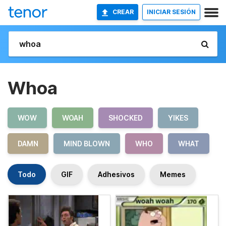
CREAR
INICIAR SESIÓN
Whoa
WOW
WOAH
SHOCKED
YIKES
DAMN
MIND BLOWN
WHO
WHAT
Todo
GIF
Adhesivos
Memes