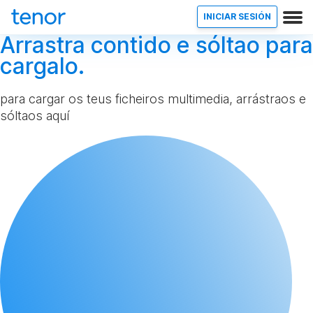
INICIAR SESIÓN
Arrastra contido e sóltao para
cargalo.
para cargar os teus ficheiros multimedia, arrástraos e
sóltaos aquí