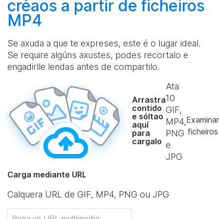
créaos
a partir de ficheiros
MP4
Se axuda a que te expreses, este é o lugar ideal.
Se require algúns axustes, podes recortalo e
engadirlle lendas antes de compartilo.
Ata
10
Arrastra
contido
GIF,
e sóltao
Examinar
MP4,
aquí
ficheiros
para
PNG
cargalo
e
JPG
Carga mediante URL
Calquera URL de GIF, MP4, PNG ou JPG