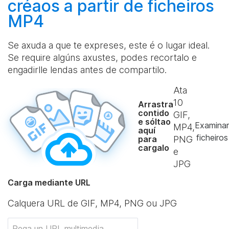
créaos
a partir de ficheiros
MP4
Se axuda a que te expreses, este é o lugar ideal.
Se require algúns axustes, podes recortalo e
engadirlle lendas antes de compartilo.
Ata
10
Arrastra
contido
GIF,
e sóltao
Examinar
MP4,
aquí
ficheiros
para
PNG
cargalo
e
JPG
Carga mediante URL
Calquera URL de GIF, MP4, PNG ou JPG