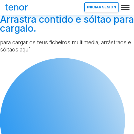
INICIAR SESIÓN
Arrastra contido e sóltao para
cargalo.
para cargar os teus ficheiros multimedia, arrástraos e
sóltaos aquí