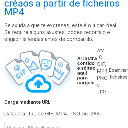
créaos
a partir de ficheiros
MP4
Se axuda a que te expreses, este é o lugar ideal.
Se require algúns axustes, podes recortalo e
engadirlle lendas antes de compartilo.
Ata
10
Arrastra
contido
GIF,
e sóltao
Examinar
MP4,
aquí
ficheiros
para
PNG
cargalo
e
JPG
Carga mediante URL
Calquera URL de GIF, MP4, PNG ou JPG