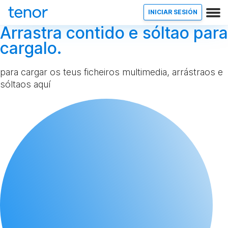
INICIAR SESIÓN
Arrastra contido e sóltao para
cargalo.
para cargar os teus ficheiros multimedia, arrástraos e
sóltaos aquí