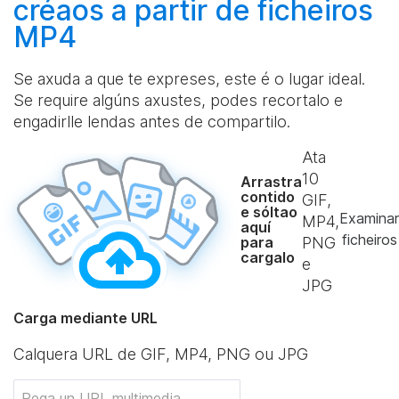
créaos
a partir de ficheiros
MP4
Se axuda a que te expreses, este é o lugar ideal.
Se require algúns axustes, podes recortalo e
engadirlle lendas antes de compartilo.
Ata
10
Arrastra
contido
GIF,
e sóltao
Examinar
MP4,
aquí
ficheiros
para
PNG
cargalo
e
JPG
Carga mediante URL
Calquera URL de GIF, MP4, PNG ou JPG