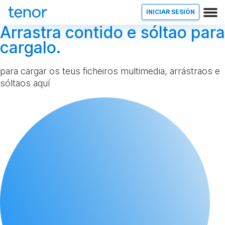
INICIAR SESIÓN
Arrastra contido e sóltao para
cargalo.
para cargar os teus ficheiros multimedia, arrástraos e
sóltaos aquí