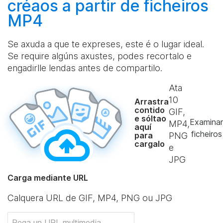
créaos
a partir de ficheiros
MP4
Se axuda a que te expreses, este é o lugar ideal.
Se require algúns axustes, podes recortalo e
engadirlle lendas antes de compartilo.
Ata
10
Arrastra
contido
GIF,
e sóltao
Examinar
MP4,
aquí
ficheiros
para
PNG
cargalo
e
JPG
Carga mediante URL
Calquera URL de GIF, MP4, PNG ou JPG