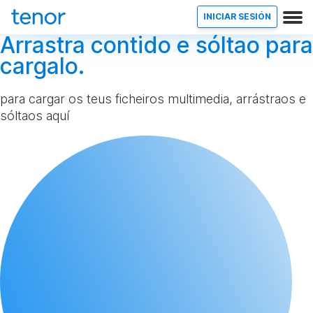
INICIAR SESIÓN
Arrastra contido e sóltao para
cargalo.
para cargar os teus ficheiros multimedia, arrástraos e
sóltaos aquí