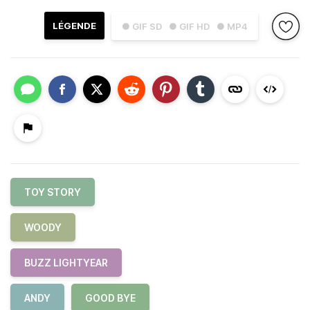
LÉGENDE
● GIF SD
● GIF HD
● MP4
TOY STORY
WOODY
BUZZ LIGHTYEAR
ANDY
GOOD BYE