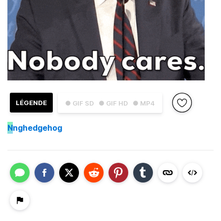
LÉGENDE
● GIF SD
● GIF HD
● MP4
N
nghedgehog