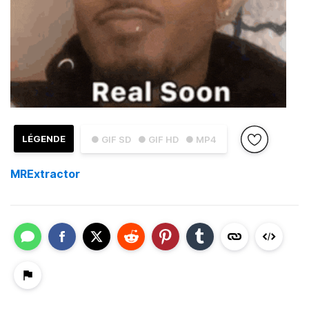
LÉGENDE
● GIF SD
● GIF HD
● MP4
MRExtractor