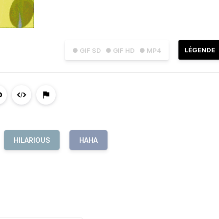
LÉGENDE
● GIF SD
● GIF HD
● MP4
HILARIOUS
HAHA