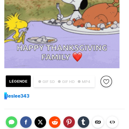
LÉGENDE
● GIF SD
● GIF HD
● MP4
L
leslee343