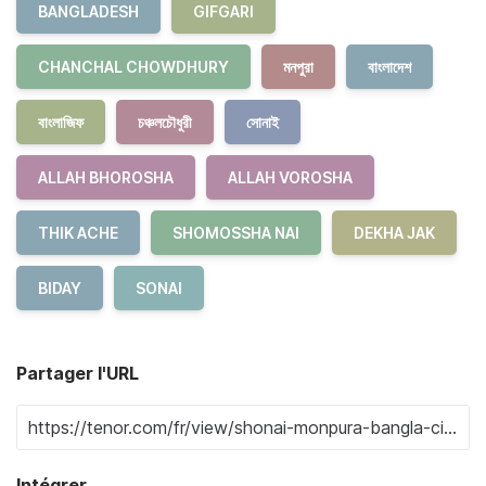
BANGLADESH
GIFGARI
CHANCHAL CHOWDHURY
মনপুরা
বাংলাদেশ
বাংলাজিফ
চঞ্চলচৌধুরী
সোনাই
ALLAH BHOROSHA
ALLAH VOROSHA
THIK ACHE
SHOMOSSHA NAI
DEKHA JAK
BIDAY
SONAI
Partager l'URL
Intégrer