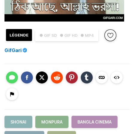
LÉGENDE
● GIF SD
● GIF HD
● MP4
GifGari
SHONAI
MONPURA
BANGLA CINEMA