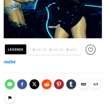
LÉGENDE
● GIF SD
● GIF HD
● MP4
rbd3d