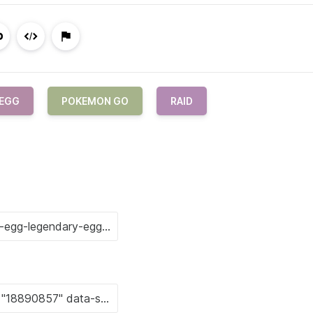
 EGG
POKEMON GO
RAID