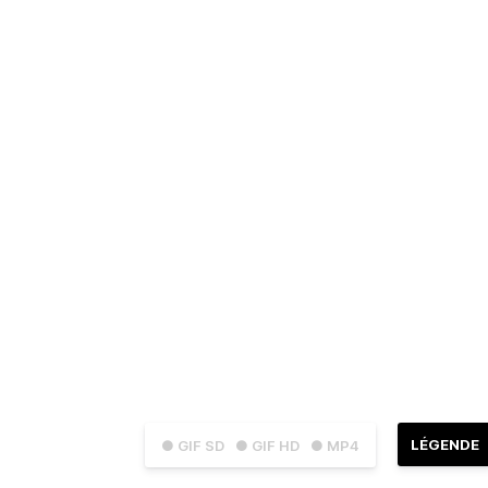
LÉGENDE
● GIF SD
● GIF HD
● MP4