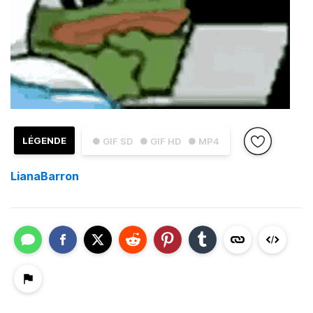
LÉGENDE
● GIF SD
● GIF HD
● MP4
LianaBarron