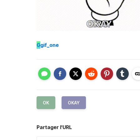
G
gif_one
OK
OKAY
Partager l'URL