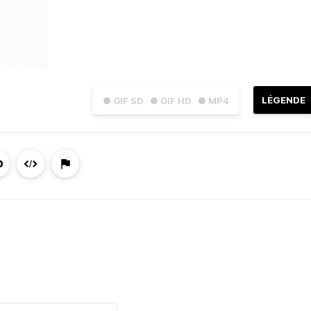
LÉGENDE
● GIF SD
● GIF HD
● MP4