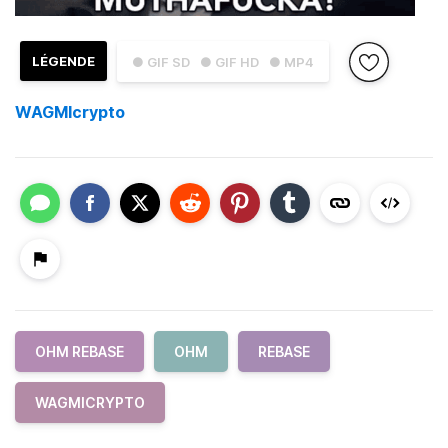
LÉGENDE
● GIF SD
● GIF HD
● MP4
WAGMIcrypto
OHM REBASE
OHM
REBASE
WAGMICRYPTO