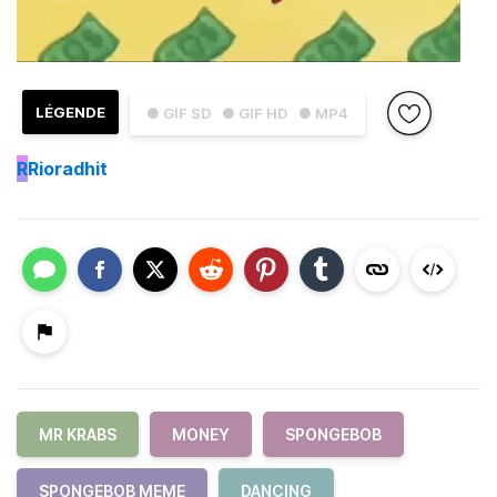
LÉGENDE
● GIF SD
● GIF HD
● MP4
R
Rioradhit
MR KRABS
MONEY
SPONGEBOB
SPONGEBOB MEME
DANCING