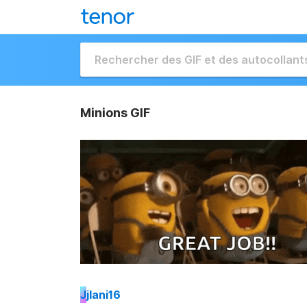
Minions GIF
J
jlani16