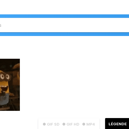
LÉGENDE
● GIF SD
● GIF HD
● MP4