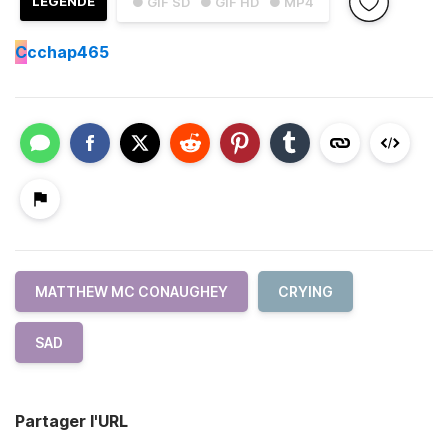
LÉGENDE
● GIF SD
● GIF HD
● MP4
C
cchap465
MATTHEW MC CONAUGHEY
CRYING
SAD
Partager l'URL