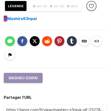
LÉGENDE
● GIF SD
● GIF HD
● MP4
M
MashiroS3npai
MASHIRO S3NPAI
Partager l'URL