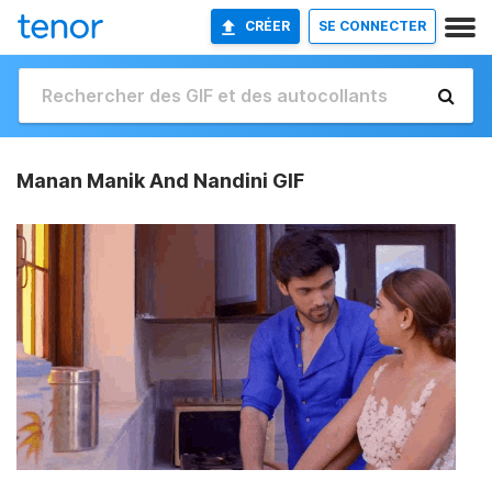
CRÉER
SE CONNECTER
Manan Manik And Nandini GIF