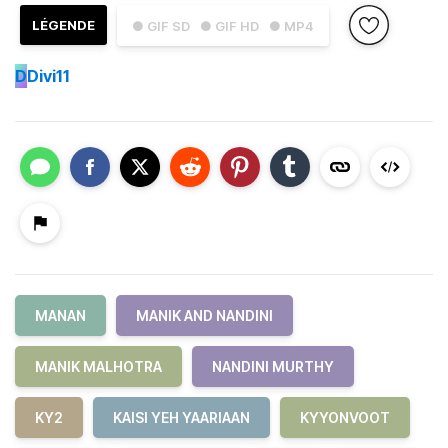
LÉGENDE
● GIF SD
● GIF HD
● MP4
D
Divi11
MANAN
MANIK AND NANDINI
MANIK MALHOTRA
NANDINI MURTHY
KY2
KAISI YEH YAARIAAN
KYYONVOOT