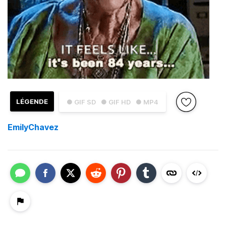
LÉGENDE
● GIF SD
● GIF HD
● MP4
EmilyChavez