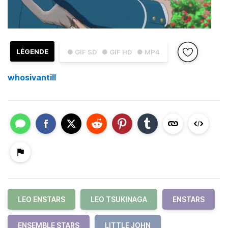
LÉGENDE
● GIF SD
● GIF HD
● MP4
whosivantill
LEO ENSTARS
LEO TSUKINAGA
ENSTARS
ENSEMBLE STARS
LITTLE JOHN